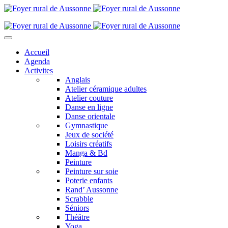
Accueil
Agenda
Activites
Anglais
Atelier céramique adultes
Atelier couture
Danse en ligne
Danse orientale
Gymnastique
Jeux de société
Loisirs créatifs
Manga & Bd
Peinture
Peinture sur soie
Poterie enfants
Rand’ Aussonne
Scrabble
Séniors
Théâtre
Yoga