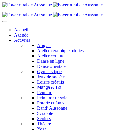
Accueil
Agenda
Activites
Anglais
Atelier céramique adultes
Atelier couture
Danse en ligne
Danse orientale
Gymnastique
Jeux de société
Loisirs créatifs
Manga & Bd
Peinture
Peinture sur soie
Poterie enfants
Rand’ Aussonne
Scrabble
Séniors
Théâtre
Yoga