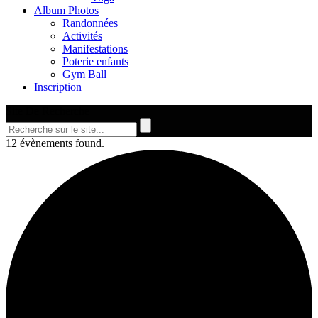
Album Photos
Randonnées
Activités
Manifestations
Poterie enfants
Gym Ball
Inscription
Site De Recherche
12 évènements found.