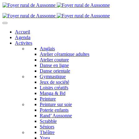
Accueil
Agenda
Activites
Anglais
Atelier céramique adultes
Atelier couture
Danse en ligne
Danse orientale
Gymnastique
Jeux de société
Loisirs créatifs
Manga & Bd
Peinture
Peinture sur soie
Poterie enfants
Rand’ Aussonne
Scrabble
Séniors
Théâtre
Yoga