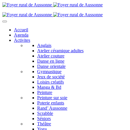
Accueil
Agenda
Activites
Anglais
Atelier céramique adultes
Atelier couture
Danse en ligne
Danse orientale
Gymnastique
Jeux de société
Loisirs créatifs
Manga & Bd
Peinture
Peinture sur soie
Poterie enfants
Rand’ Aussonne
Scrabble
Séniors
Théâtre
Yoga