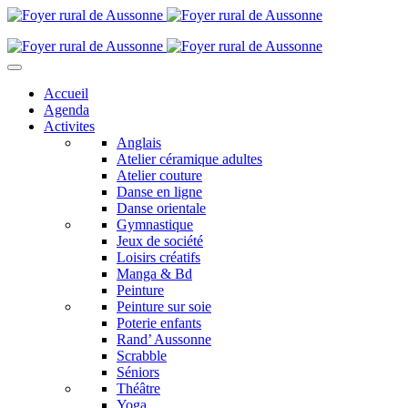
Accueil
Agenda
Activites
Anglais
Atelier céramique adultes
Atelier couture
Danse en ligne
Danse orientale
Gymnastique
Jeux de société
Loisirs créatifs
Manga & Bd
Peinture
Peinture sur soie
Poterie enfants
Rand’ Aussonne
Scrabble
Séniors
Théâtre
Yoga