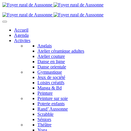
Accueil
Agenda
Activites
Anglais
Atelier céramique adultes
Atelier couture
Danse en ligne
Danse orientale
Gymnastique
Jeux de société
Loisirs créatifs
Manga & Bd
Peinture
Peinture sur soie
Poterie enfants
Rand’ Aussonne
Scrabble
Séniors
Théâtre
Yoga