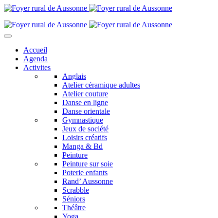
Accueil
Agenda
Activites
Anglais
Atelier céramique adultes
Atelier couture
Danse en ligne
Danse orientale
Gymnastique
Jeux de société
Loisirs créatifs
Manga & Bd
Peinture
Peinture sur soie
Poterie enfants
Rand’ Aussonne
Scrabble
Séniors
Théâtre
Yoga