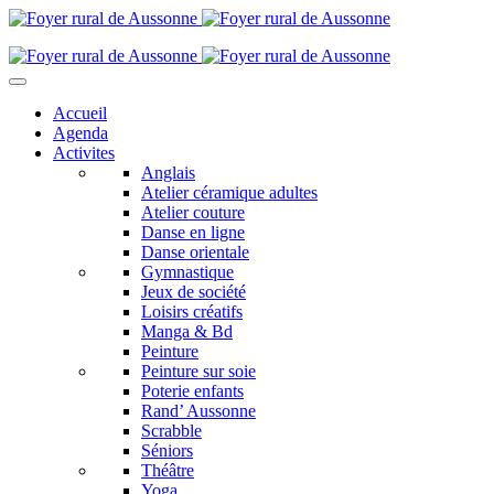
Accueil
Agenda
Activites
Anglais
Atelier céramique adultes
Atelier couture
Danse en ligne
Danse orientale
Gymnastique
Jeux de société
Loisirs créatifs
Manga & Bd
Peinture
Peinture sur soie
Poterie enfants
Rand’ Aussonne
Scrabble
Séniors
Théâtre
Yoga