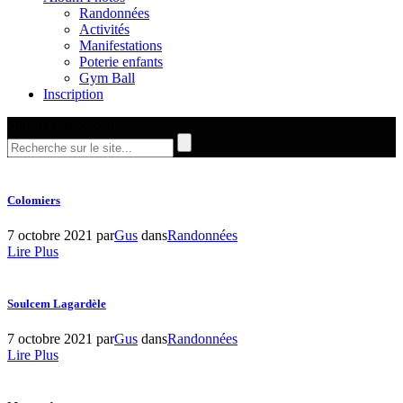
Randonnées
Activités
Manifestations
Poterie enfants
Gym Ball
Inscription
Site De Recherche
Colomiers
7 octobre 2021
par
Gus
dans
Randonnées
Lire Plus
Soulcem Lagardèle
7 octobre 2021
par
Gus
dans
Randonnées
Lire Plus