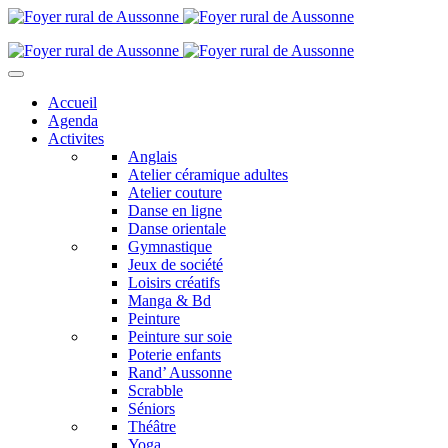
Accueil
Agenda
Activites
Anglais
Atelier céramique adultes
Atelier couture
Danse en ligne
Danse orientale
Gymnastique
Jeux de société
Loisirs créatifs
Manga & Bd
Peinture
Peinture sur soie
Poterie enfants
Rand’ Aussonne
Scrabble
Séniors
Théâtre
Yoga