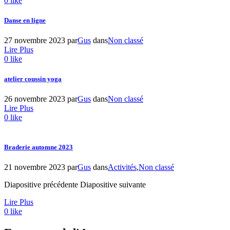
0
like
Danse en ligne
27 novembre 2023
par
Gus
dans
Non classé
Lire Plus
0
like
atelier coussin yoga
26 novembre 2023
par
Gus
dans
Non classé
Lire Plus
0
like
Braderie automne 2023
21 novembre 2023
par
Gus
dans
Activités
,
Non classé
Diapositive précédente Diapositive suivante
Lire Plus
0
like