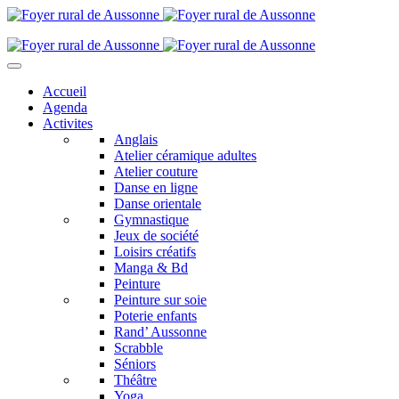
Accueil
Agenda
Activites
Anglais
Atelier céramique adultes
Atelier couture
Danse en ligne
Danse orientale
Gymnastique
Jeux de société
Loisirs créatifs
Manga & Bd
Peinture
Peinture sur soie
Poterie enfants
Rand’ Aussonne
Scrabble
Séniors
Théâtre
Yoga