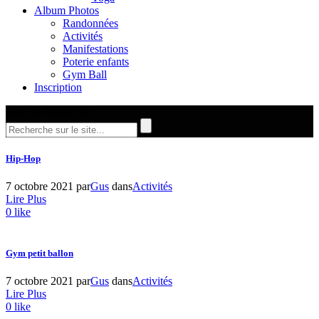
Album Photos
Randonnées
Activités
Manifestations
Poterie enfants
Gym Ball
Inscription
Site De Recherche
Hip-Hop
7 octobre 2021
par
Gus
dans
Activités
Lire Plus
0
like
Gym petit ballon
7 octobre 2021
par
Gus
dans
Activités
Lire Plus
0
like