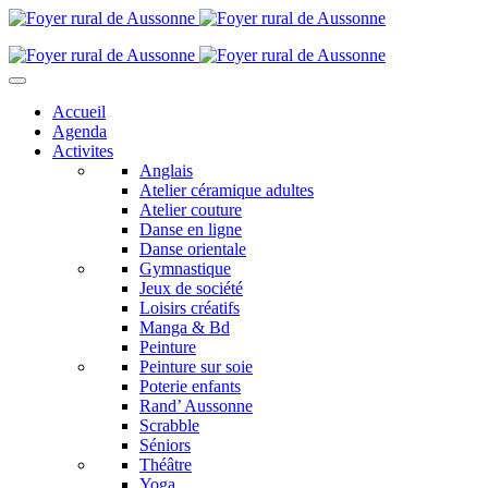
Accueil
Agenda
Activites
Anglais
Atelier céramique adultes
Atelier couture
Danse en ligne
Danse orientale
Gymnastique
Jeux de société
Loisirs créatifs
Manga & Bd
Peinture
Peinture sur soie
Poterie enfants
Rand’ Aussonne
Scrabble
Séniors
Théâtre
Yoga