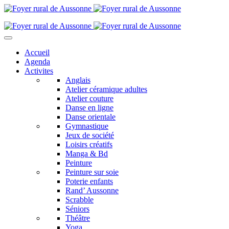
Accueil
Agenda
Activites
Anglais
Atelier céramique adultes
Atelier couture
Danse en ligne
Danse orientale
Gymnastique
Jeux de société
Loisirs créatifs
Manga & Bd
Peinture
Peinture sur soie
Poterie enfants
Rand’ Aussonne
Scrabble
Séniors
Théâtre
Yoga