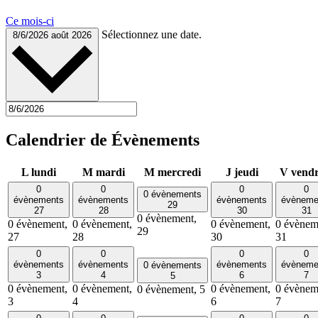
Ce mois-ci
Sélectionnez une date.
8/6/2026
août 2026
Calendrier de Évènements
L
lundi
M
mardi
M
mercredi
J
jeudi
V
vendr
0
0
0
0
0 évènements
évènements
évènements
évènements
évèneme
29
27
28
30
31
0 évènement,
0 évènement,
0 évènement,
0 évènement,
0 évènem
29
27
28
30
31
0
0
0
0
évènements
évènements
évènements
évèneme
0 évènements
3
4
6
7
5
0 évènement,
0 évènement,
0 évènement,
0 évènem
0 évènement,
5
3
4
6
7