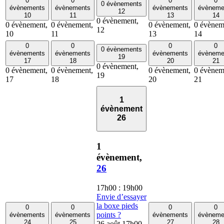
0
0
0
0
0 évènements
évènements
évènements
évènements
évèneme
12
10
11
13
14
0 évènement,
0 évènement,
0 évènement,
0 évènement,
0 évènem
12
10
11
13
14
0
0
0
0
0 évènements
évènements
évènements
évènements
évèneme
19
17
18
20
21
0 évènement,
0 évènement,
0 évènement,
0 évènement,
0 évènem
19
17
18
20
21
1
évènement
26
1
évènement,
26
17h00
:
19h00
Envie d’essayer
la boxe pieds
0
0
0
0
points ?
évènements
évènements
évènements
évèneme
24
25
27
28
26 août 17h00