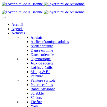
Accueil
Agenda
Activites
Anglais
Atelier céramique adultes
Atelier couture
Danse en ligne
Danse orientale
Gymnastique
Jeux de société
Loisirs créatifs
Manga & Bd
Peinture
Peinture sur soie
Poterie enfants
Rand’ Aussonne
Scrabble
Séniors
Théâtre
Yoga