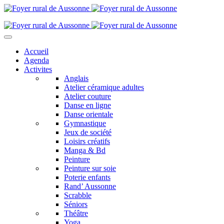
Accueil
Agenda
Activites
Anglais
Atelier céramique adultes
Atelier couture
Danse en ligne
Danse orientale
Gymnastique
Jeux de société
Loisirs créatifs
Manga & Bd
Peinture
Peinture sur soie
Poterie enfants
Rand’ Aussonne
Scrabble
Séniors
Théâtre
Yoga