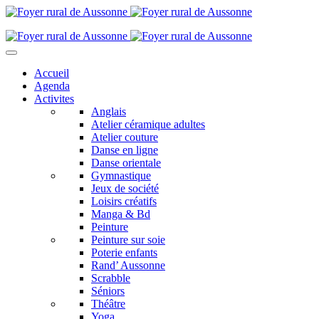
Accueil
Agenda
Activites
Anglais
Atelier céramique adultes
Atelier couture
Danse en ligne
Danse orientale
Gymnastique
Jeux de société
Loisirs créatifs
Manga & Bd
Peinture
Peinture sur soie
Poterie enfants
Rand’ Aussonne
Scrabble
Séniors
Théâtre
Yoga