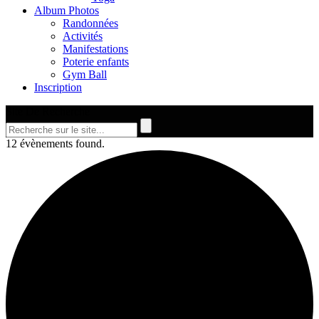
Album Photos
Randonnées
Activités
Manifestations
Poterie enfants
Gym Ball
Inscription
Site De Recherche
12 évènements found.