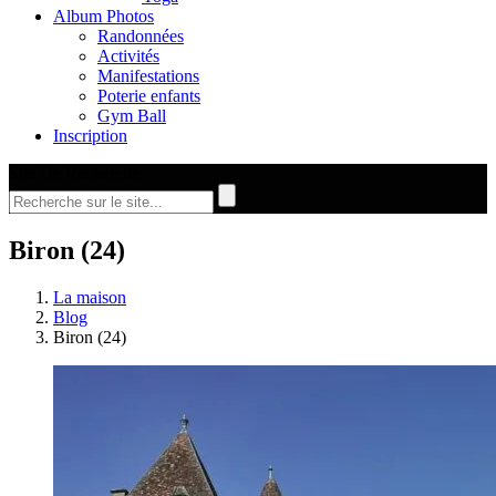
Album Photos
Randonnées
Activités
Manifestations
Poterie enfants
Gym Ball
Inscription
Site De Recherche
Biron (24)
La maison
Blog
Biron (24)