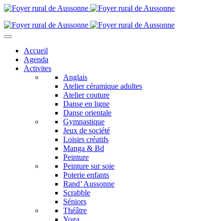
Accueil
Agenda
Activites
Anglais
Atelier céramique adultes
Atelier couture
Danse en ligne
Danse orientale
Gymnastique
Jeux de société
Loisirs créatifs
Manga & Bd
Peinture
Peinture sur soie
Poterie enfants
Rand’ Aussonne
Scrabble
Séniors
Théâtre
Yoga